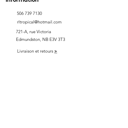
506 739 7130
rltropical@hotmail.com
721-A, rue Victoria
Edmundston, NB E3V 3T3
Livraison et retours
>
Heures d'ouverture
Nous
suivre
Lundi 9h00-5h30
Mardi 9h00-5h30
Mercredi 9h00-5h30