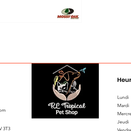
Heur
Lundi
Mardi
com
Mercr
Jeudi
V 3T3
Vendr