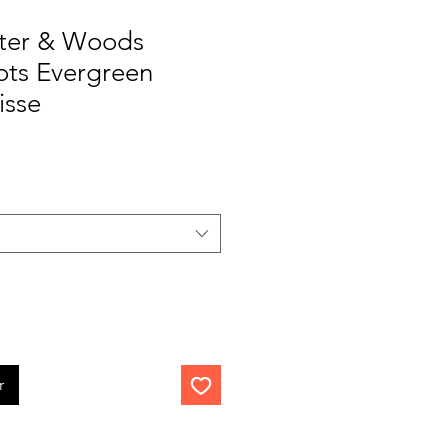
ter & Woods
ots Evergreen
isse
Prix
promotionnel
r