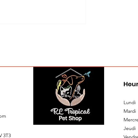
Heur
Lundi
Mardi
com
Mercr
Jeudi
V 3T3
Vendr