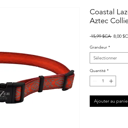
Coastal La
Aztec Colli
Prix
 15,99 $CA 
8,00 $
original
Grandeur
*
Sélectionner
Quantité
*
Ajouter au panie