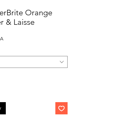
zerBrite Orange
er & Laisse
Prix
CA
promotionnel
r