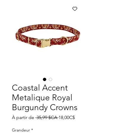
Coastal Accent
Metalique Royal
Burgundy Crowns
Prix
Prix
À partir de
 35,99 $CA 
18,00C$
original
promotionnel
Grandeur
*