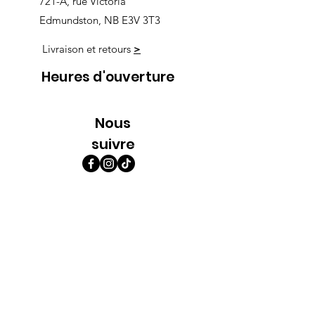
721-A, rue Victoria
Edmundston, NB E3V 3T3
Livraison et retours
>
Heures d'ouverture
Nous
suivre
Lundi 9h00-5h30
Mardi 9h00-5h30
Mercredi 9h00-5h30
Jeudi 9h00-9h00
Vendredi 9h00-9h00
Samedi 9h00-5h00
Dimanche 9h00-5h00