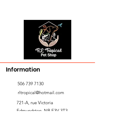
Information
506 739 7130
rltropical@hotmail.com
721-A, rue Victoria
Edmundston, NB E3V 3T3
Livraison et retours
>