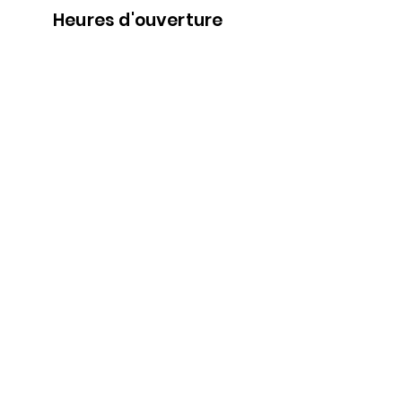
Heures d'ouverture
Nous
suivre
Lundi 9h00-5h30
Mardi 9h00-5h30
Mercredi 9h00-5h30
Jeudi 9h00-9h00
Vendredi 9h00-9h00
Samedi 9h00-5h00
Dimanche 9h00-5h00
Abonne-toi à l'infolettre