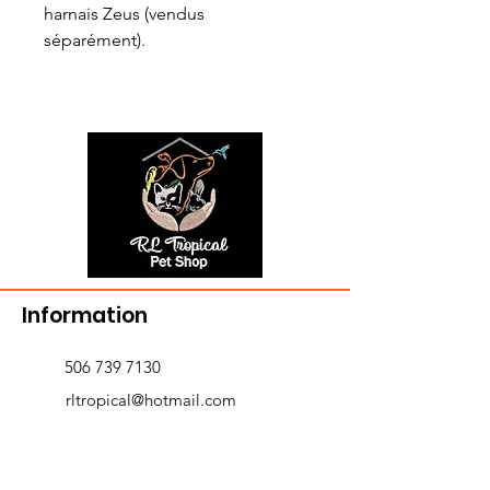
harnais Zeus (vendus
séparément).
Information
506 739 7130
rltropical@hotmail.com
721-A Victoria St. ,
Edmundston, NB E3V 3T3