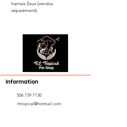
harnais Zeus (vendus
séparément).
Information
506 739 7130
rltropical@hotmail.com
721-A Victoria St. ,
Edmundston, NB E3V 3T3