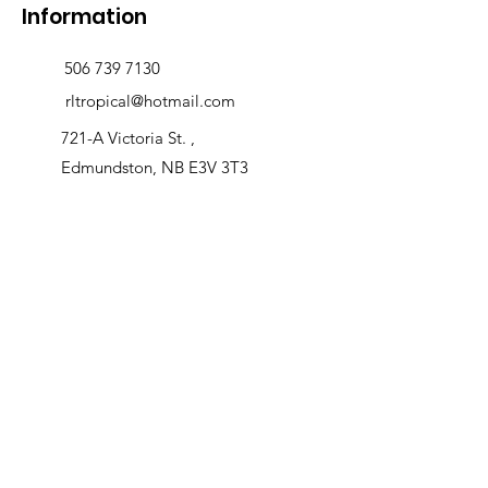
Information
506 739 7130
rltropical@hotmail.com
721-A Victoria St. ,
Edmundston, NB E3V 3T3
Delivery and returns
>
Opening Hours
Follow us
Monday 9:00am-5:30pm
Tuesday 9:00am-5:30pm
Wednesday 9:00am-5:30pm
Thursday 9:00-9:00