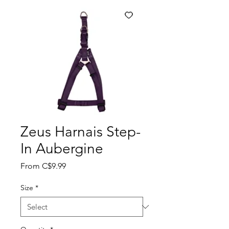
Zeus Harnais Step-
In Aubergine
Sale
From
C$9.99
Price
Size
*