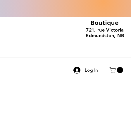
Boutique
721, rue Victoria
Edmundston, NB
Log In