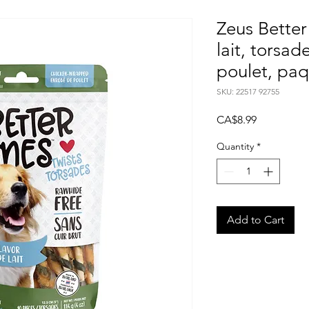
Zeus Bette
lait, torsa
poulet, paq
SKU: 22517 92755
Price
CA$8.99
Quantity
*
Add to Cart