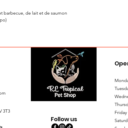
 barbecue, de lait et de saumon
 po)
Ope
Monda
Tuesd
com
Wedne
Thursd
V 3T3
Friday
Follow us
Saturd
>