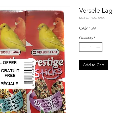
Versele Lag
SKU: 621854600606
Price
CA$11.99
Quantity
*
Add to Cart