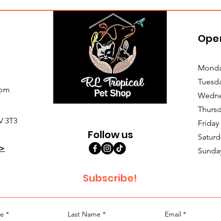
Ope
Monda
Tuesd
com
Wedne
Thursd
V 3T3
Friday
Follow us
Saturd
>
Sunda
Subscribe!
me
*
Last Name
*
Email
*