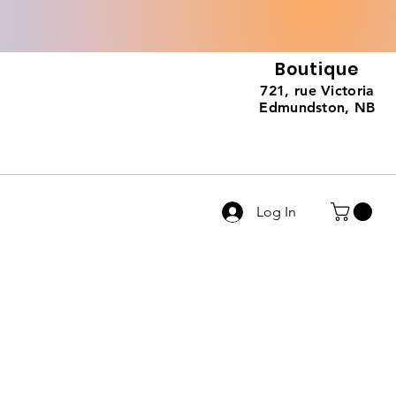
Boutique
721, rue Victoria
Edmundston, NB
Log In