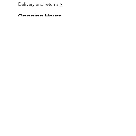
Delivery and returns
>
Opening Hours
Follow us
Monday 9:00am-5:30pm
Tuesday 9:00am-5:30pm
Wednesday 9:00am-5:30pm
Thursday 9:00-9:00
Friday 9:00-9:00
Saturday 9:00am-5:00am
Sunday 9:00am-5:00am
Subscribe!