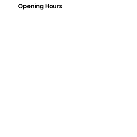
Opening Hours
Follow us
Monday 9:00am-5:30pm
Tuesday 9:00am-5:30pm
Wednesday 9:00am-5:30pm
Thursday 9:00-9:00
Friday 9:00-9:00
Saturday 9:00am-5:00am
Sunday 9:00am-5:00am
Subscribe!
First Name
*