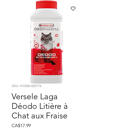
SKU: 410340 605776
Versele Laga
Déodo Litière à
Chat aux Fraise
Price
CA$17.99