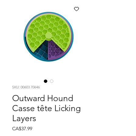
SKU: 00603 70646
Outward Hound
Casse tête Licking
Layers
Price
CA$37.99