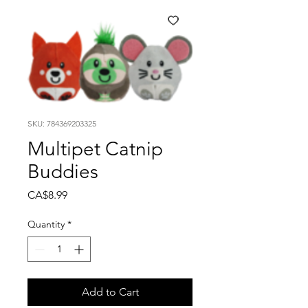
SKU: 784369203325
Multipet Catnip
Buddies
Price
CA$8.99
Quantity
*
Add to Cart