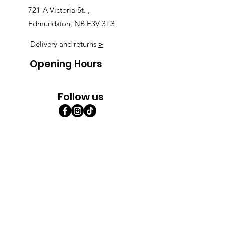
721-A Victoria St. ,
Edmundston, NB E3V 3T3
Delivery and returns
>
Opening Hours
Follow us
Monday 9:00am-5:30pm
Tuesday 9:00am-5:30pm
Wednesday 9:00am-5:30pm
Thursday 9:00-9:00
Friday 9:00-9:00
Saturday 9:00am-5:00am
Sunday 9:00am-5:00am