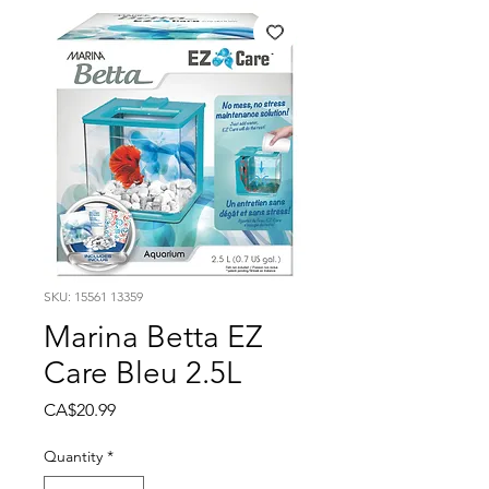
SKU: 15561 13359
Marina Betta EZ
Care Bleu 2.5L
Price
CA$20.99
Quantity
*