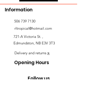
Information
506 739 7130
rltropical@hotmail.com
721-A Victoria St. ,
Edmundston, NB E3V 3T3
Delivery and returns
>
Opening Hours
Follow us
Monday 9:00am-5:30pm
Tuesday 9:00am-5:30pm
Wednesday 9:00am-5:30pm