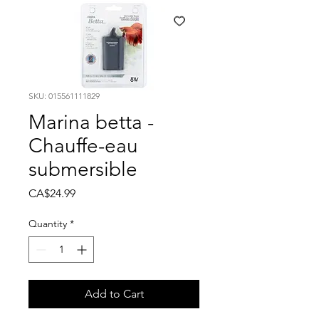
SKU: 015561111829
Marina betta -
Chauffe-eau
submersible
Price
CA$24.99
Quantity
*
Add to Cart