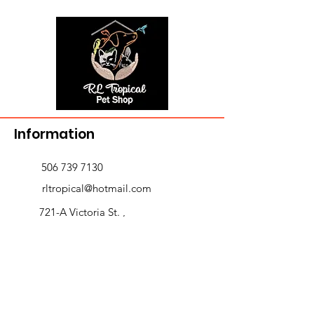
Information
506 739 7130
rltropical@hotmail.com
721-A Victoria St. ,
Edmundston, NB E3V 3T3
Delivery and returns
>
Opening Hours