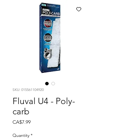
SKU: 015561104920
Fluval U4 - Poly-
carb
Price
CA$7.99
Quantity
*