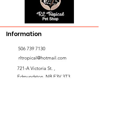
Information
506 739 7130
rltropical@hotmail.com
721-A Victoria St. ,
Edmundston, NB E3V 3T3
Delivery and returns
>
Opening Hours
Follow us