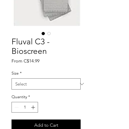
Fluval C3 -
Bioscreen
Sale
From
C$14.99
Price
Size
*
Quantity
*
Add to Cart