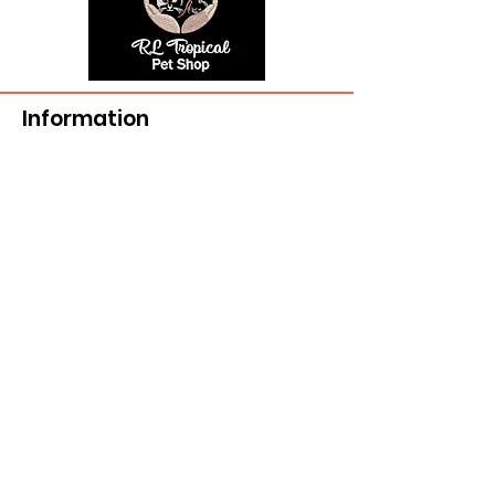
Information
506 739 7130
rltropical@hotmail.com
721-A Victoria St. ,
Edmundston, NB E3V 3T3
Delivery and returns
>
Opening Hours
Follow us