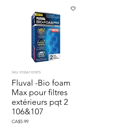
SKU: 015561101875
Fluval -Bio foam
Max pour filtres
extérieurs pqt 2
106&107
Price
CA$5.99