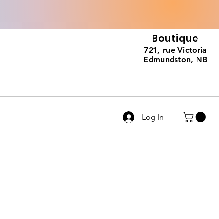
Boutique
721, rue Victoria
Edmundston, NB
Log In