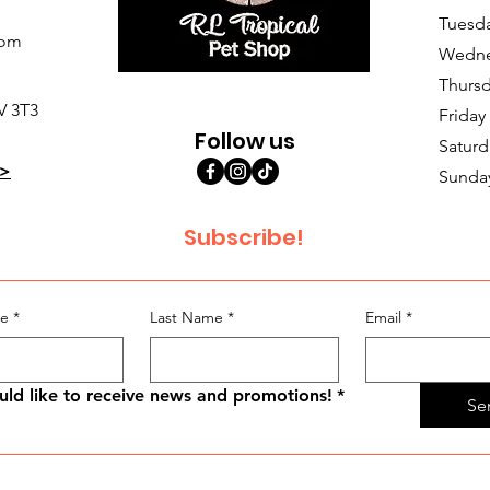
Tuesd
com
Wedne
Thursd
V 3T3
Friday
Follow us
Saturd
>
Sunda
Subscribe!
me
*
Last Name
*
Email
*
uld like to receive news and promotions!
*
Se