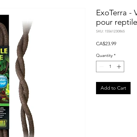
ExoTerra - 
pour reptil
SKU: 15561230865
Price
CA$23.99
Quantity
*
Add to Cart