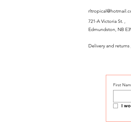
rltropical@hotmail.
721-A Victoria St. ,
Edmundston, NB E3
Delivery and returns
First Na
I wo