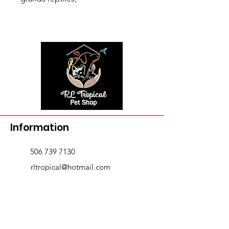
Information
506 739 7130
rltropical@hotmail.com
721-A Victoria St. ,
Edmundston, NB E3V 3T3
Delivery and returns
>