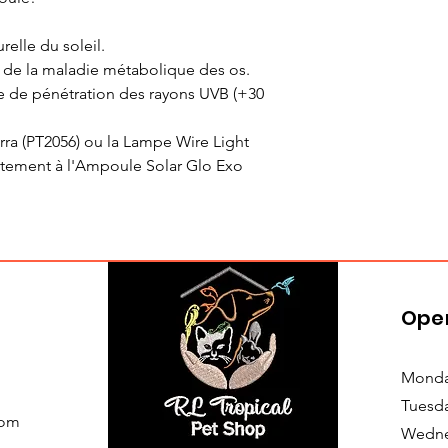
relle du soleil.
n de la maladie métabolique des os.
e de pénétration des rayons UVB (+30
ra (PT2056) ou la Lampe Wire Light
itement à l'Ampoule Solar Glo Exo
Ope
Monda
Tuesd
com
Wedne