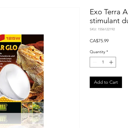
Exo Terra 
stimulant d
SKU: 1556122192
Price
CA$75.99
Quantity
*
Add to Cart