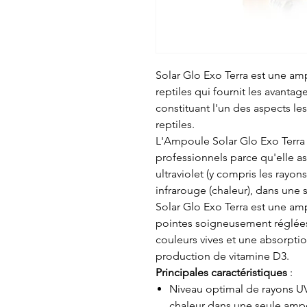
Solar Glo Exo Terra est une a
reptiles qui fournit les avantag
constituant l'un des aspects le
reptiles.
L'Ampoule Solar Glo Exo Terra 
professionnels parce qu'elle a
ultraviolet (y compris les rayon
infrarouge (chaleur), dans une s
Solar Glo Exo Terra est une am
pointes soigneusement réglées p
couleurs vives et une absorpti
production de vitamine D3.
Principales caractéristiques
:
Niveau optimal de rayons UV
chaleur dans une seule amp