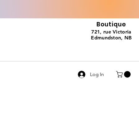
Boutique
721, rue Victoria
Edmundston, NB
Log In