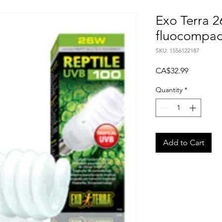
Exo Terra 
fluocompa
SKU: 1556122187
Price
CA$32.99
Quantity
*
Add to Cart