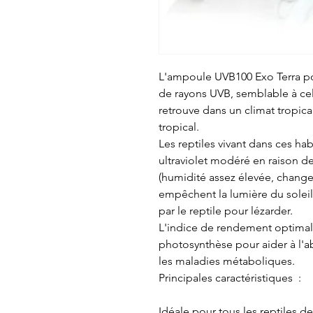
L'ampoule UVB100 Exo Terra p
de rayons UVB, semblable à ce
retrouve dans un climat tropic
tropical.
Les reptiles vivant dans ces ha
ultraviolet modéré en raison d
(humidité assez élevée, change
empêchent la lumière du soleil n
par le reptile pour lézarder.
L'indice de rendement optimal 
photosynthèse pour aider à l'a
les maladies métaboliques.
Principales caractéristiques :
Idéale pour tous les reptiles de