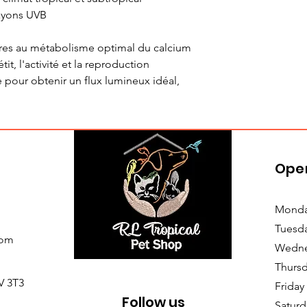
rayons UVB
ires au métabolisme optimal du calcium
it, l'activité et la reproduction
 pour obtenir un flux lumineux idéal,
Ope
Monda
Tuesd
com
Wedne
Thursd
V 3T3
Friday
Follow us
Saturd