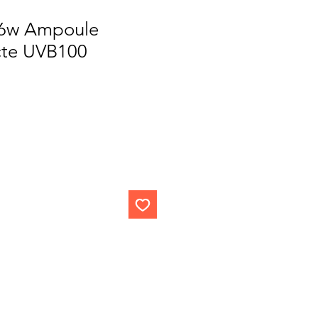
26w Ampoule
cte UVB100