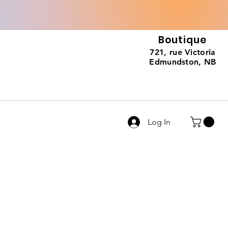
Boutique
721, rue Victoria
Edmundston, NB
Log In