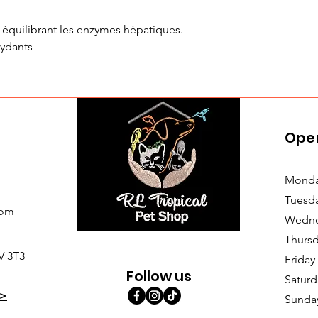
n équilibrant les enzymes hépatiques.
xydants
Ope
Monda
Tuesd
com
Wedne
Thursd
V 3T3
Friday
Follow us
Saturd
>
Sunda