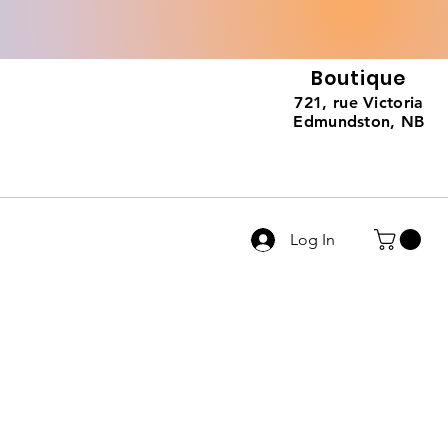
Boutique
721, rue Victoria
Edmundston, NB
Log In