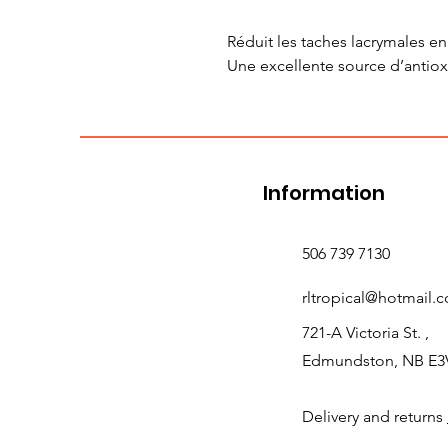
Réduit les taches lacrymales e
Une excellente source d’antio
Information
506 739 7130
rltropical@hotmail.
721-A Victoria St. ,
Edmundston, NB E3
Delivery and returns