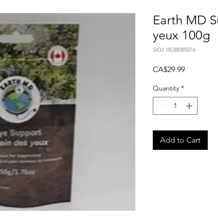
Earth MD S
yeux 100g
SKU: 0538085076
Price
CA$29.99
Quantity
*
Add to Cart