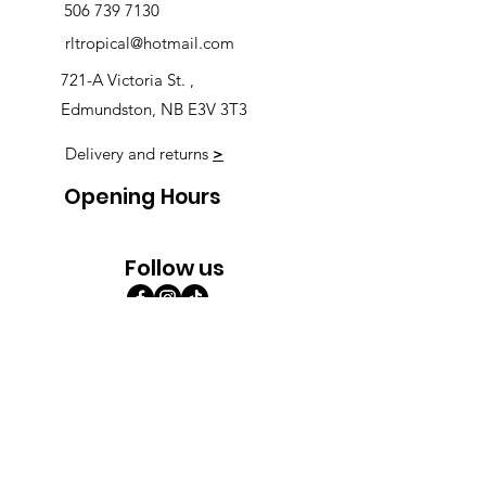
506 739 7130
rltropical@hotmail.com
721-A Victoria St. ,
Edmundston, NB E3V 3T3
Delivery and returns
>
Opening Hours
Follow us
Monday 9:00am-5:30pm
Tuesday 9:00am-5:30pm
Wednesday 9:00am-5:30pm
Thursday 9:00-9:00
Friday 9:00-9:00