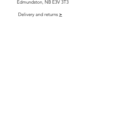
Edmundston, NB E3V 3T3
Delivery and returns
>
Opening Hours
Follow us
Monday 9:00am-5:30pm
Tuesday 9:00am-5:30pm
Wednesday 9:00am-5:30pm
Thursday 9:00-9:00
Friday 9:00-9:00
Saturday 9:00am-5:00am
Sunday 9:00am-5:00am
Subscribe!