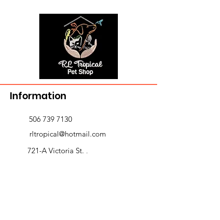
Information
506 739 7130
rltropical@hotmail.com
721-A Victoria St. ,
Edmundston, NB E3V 3T3
Delivery and returns
>
Opening Hours