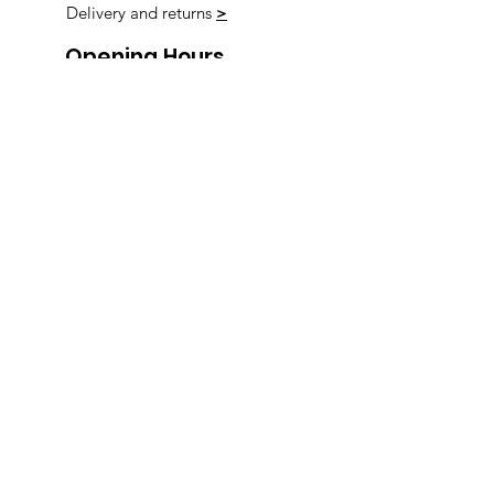
Delivery and returns
>
Opening Hours
Follow us
Monday 9:00am-5:30pm
Tuesday 9:00am-5:30pm
Wednesday 9:00am-5:30pm
Thursday 9:00-9:00
Friday 9:00-9:00
Saturday 9:00am-5:00am
Sunday 9:00am-5:00am
Subscribe!