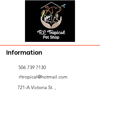
Information
506 739 7130
rltropical@hotmail.com
721-A Victoria St. ,
Edmundston, NB E3V 3T3
Delivery and returns
>
Opening Hours