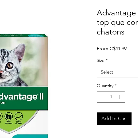
Advantage l
topique con
chatons
Sale
From
C$41.99
Price
Size
*
Select
Quantity
*
Add to Cart