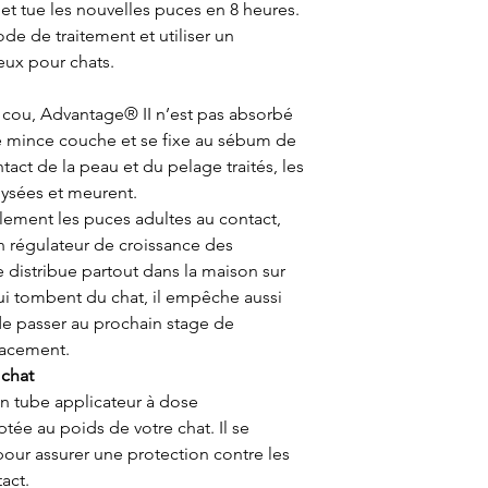
 et tue les nouvelles puces en 8 heures.
ode de traitement et utiliser un
x pour chats.
u cou, Advantage® II n’est pas absorbé
ne mince couche et se fixe au sébum de
tact de la peau et du pelage traités, les
lysées et meurent.
lement les puces adultes au contact,
n régulateur de croissance des
se distribue partout dans la maison sur
qui tombent du chat, il empêche aussi
 de passer au prochain stage de
cacement.
 chat
un tube applicateur à dose
ée au poids de votre chat. Il se
pour assurer une protection contre les
act.