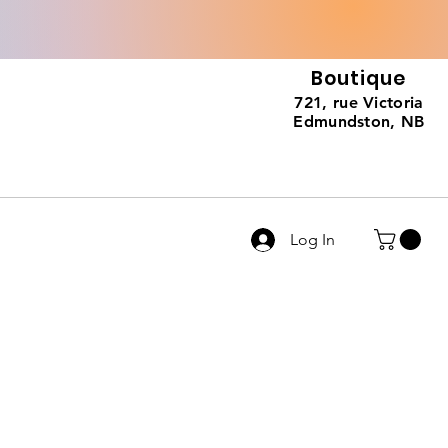
Boutique
721, rue Victoria
Edmundston, NB
Log In