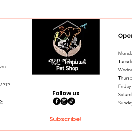
Ope
Monda
Tuesd
com
Wedne
Thursd
V 3T3
Friday
Follow us
Saturd
>
Sunda
Subscribe!