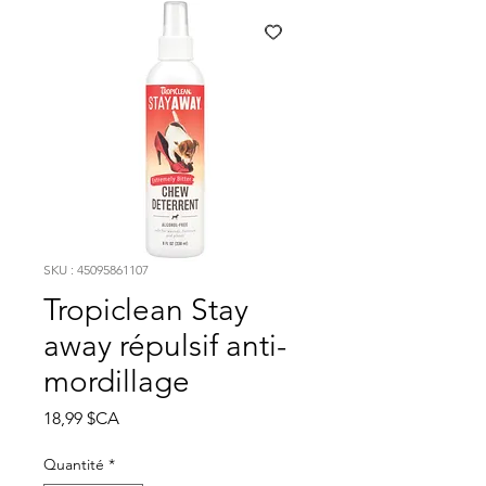
SKU : 45095861107
Tropiclean Stay
away répulsif anti-
mordillage
Prix
18,99 $CA
Quantité
*