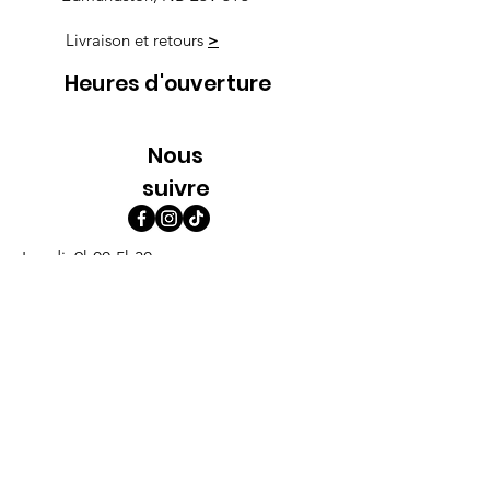
Livraison et retours
>
Heures d'ouverture
Nous
suivre
Lundi 9h00-5h30
Mardi 9h00-5h30
Mercredi 9h00-5h30
Jeudi 9h00-9h00
Vendredi 9h00-9h00
Samedi 9h00-5h00
Dimanche 9h00-5h00
Abonne-toi à l'infolettre